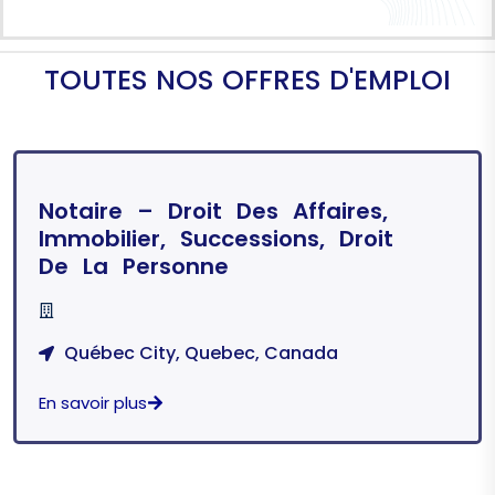
T
O
U
T
E
S
N
O
S
O
F
F
R
E
S
D
'
E
M
P
L
O
I
Notaire – Droit Des Affaires,
Immobilier, Successions, Droit
De La Personne
Québec City, Quebec, Canada
En savoir plus