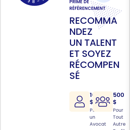
E
-
PRIME DE
RÉFÉRENCEMENT
R
E
C
O
M
M
A
N
D
E
Z
U
N
T
A
L
E
N
T
E
T
S
O
Y
E
Z
R
É
C
O
M
P
E
N
S
É
1000
500
$
$
Pour
Pour
un
Tout
Avocat
Autre