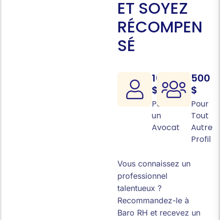
E
T
S
O
Y
E
Z
R
É
C
O
M
P
E
N
S
É
1000
500
$
$
Pour
Pour
un
Tout
Avocat
Autre
Profil
Vous connaissez un
professionnel
talentueux ?
Recommandez-le à
Baro RH et recevez un