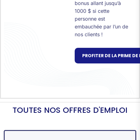
bonus allant jusqu’à
1000 $ si cette
personne est
embauchée par l’un de
nos clients !
PROFITER DE LA PRIME D
T
O
U
T
E
S
N
O
S
O
F
F
R
E
S
D
'
E
M
P
L
O
I