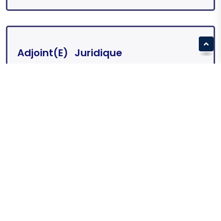
Adjoint(e) Juridique
Québec City, Quebec, Canada
En savoir plus
Adjoint(e) Juridique – Droit