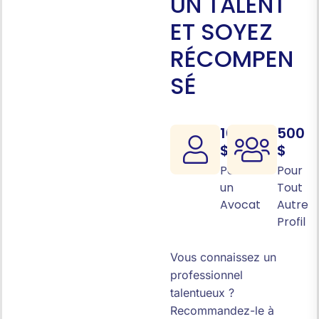
U
N
T
A
L
E
N
T
E
T
S
O
Y
E
Z
R
É
C
O
M
P
E
N
S
É
1000
500
$
$
Pour
Pour
un
Tout
Avocat
Autre
Profil
Vous connaissez un
professionnel
talentueux ?
Recommandez-le à