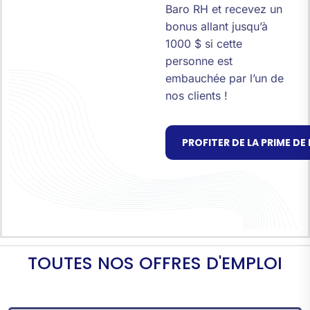
Baro RH et recevez un
bonus allant jusqu’à
1000 $ si cette
personne est
embauchée par l’un de
nos clients !
PROFITER DE LA PRIME D
T
O
U
T
E
S
N
O
S
O
F
F
R
E
S
D
'
E
M
P
L
O
I