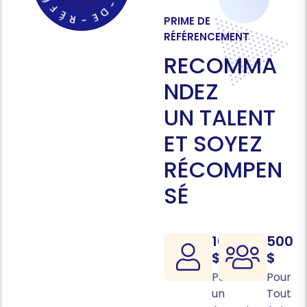
E
É
-
R
D
-
E
PRIME DE
RÉFÉRENCEMENT
R
E
C
O
M
M
A
N
D
E
Z
U
N
T
A
L
E
N
T
E
T
S
O
Y
E
Z
R
É
C
O
M
P
E
N
S
É
1000
500
$
$
Pour
Pour
un
Tout