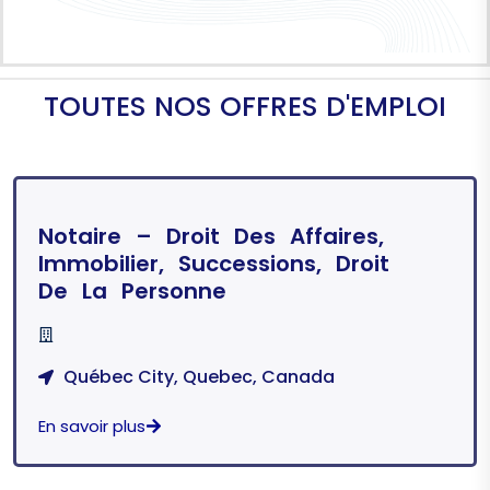
T
O
U
T
E
S
N
O
S
O
F
F
R
E
S
D
'
E
M
P
L
O
I
Notaire – Droit Des Affaires,
Immobilier, Successions, Droit
De La Personne
Québec City, Quebec, Canada
En savoir plus